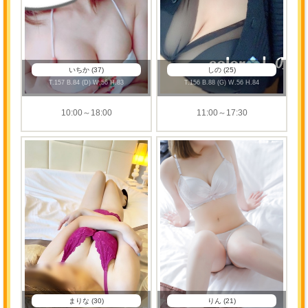
の
ス
ケ
いちか (37)
しの (25)
ジ
T
.157
B
.84 (D)
W
.56
H
.83
T
.156
B
.88 (G)
W
.56
H
.84
ュ
10:00～18:00
11:00～17:30
ー
ル
一
覧
まりな (30)
りん (21)