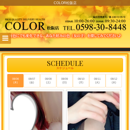
COLOR松阪店
C
SCHEDULE
O
スケジュール
L
08/06
08/07
08/08
08/09
08/10
08/11
08/12
(木)
(金)
(土)
(日)
(月)
(火)
(水)
O
R
松
阪
店